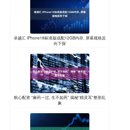
卓越汇 iPhone18标准版或配12GB内存, 屏幕规格反
向下探
航心配资 “麻药一过, 生不如死” 揭秘“精灵耳”整形乱
象