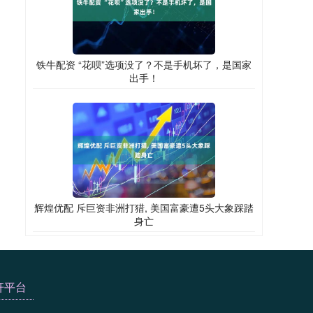
铁牛配资 “花呗”选项没了？不是手机坏了，是国家
出手！
辉煌优配 斥巨资非洲打猎, 美国富豪遭5头大象踩踏
身亡
杆平台