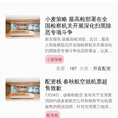
小麦策略 最高检部署在全
国检察机关开展深化扫黑除
恶专项斗争
新京报讯 据最高检消息，近日，最高
人民检察院召开全国检察机关开展深化
扫黑除恶专项斗争动员部署会，认真贯
彻落实党中央、国务院关于开展深化扫
小麦策略
黑除恶专项斗争的部署要求....
查看：
167
分类：
升富配资
配资栈 春秋航空就机票超
售致歉
7月24日，@春秋航空 发布关于京津冀
消协约谈多家航空公司和销售平台机票
超售的情况说明：针对京津冀三地消协
组织于7月24日开展的机票超售联合约
配资栈
谈，我公司通过消协....