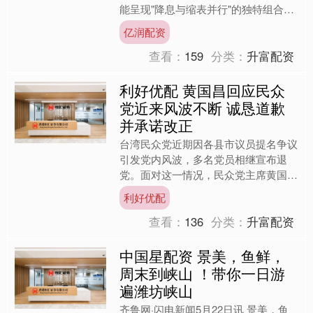
能呈现"降息与缩表并行"的独特组合。
德银认为"降息与缩表并行&....
亿润配资
查看：
159
分类：
升富配资
利好优配 黄国昌回应民众
党近来风波不断 诚恳道歉
并承诺改正
台湾民众党近期因各县市议员提名争议
引发党内风波，多名党员相继宣布退
党。面对这一情况，民众党主席黄国昌
在22日深夜通过脸书发文向公众道
利好优配
歉。他表示，尽管已经尽力，但....
查看：
136
分类：
升富配资
中国星配资 景美，鱼鲜，
周末到峡山 ！带你一日游
遍潍坊峡山
齐鲁网·闪电新闻5月22日讯 景美，鱼