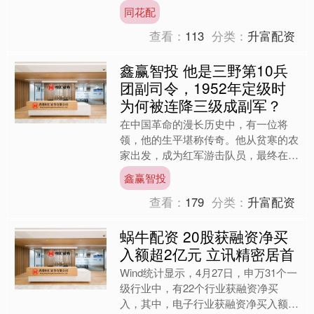
对该活动作出积极评价。本届交易会于
同花配
2....
查看：
113
分类：
升富配资
鑫赢智投 他是三野第10兵
团副司令，1952年定级时
为何被连降三级成副军？
在中国革命的漫长历史中，有一位将
领，他的生平堪称传奇。他从贫寒的农
家出发，成为红军游击队员，最终在新
中国成立后，担任了三野第10兵团副
鑫赢智投
司令这样的重要职务。这位将....
查看：
179
分类：
升富配资
蜗牛配资 20股获融资净买
入额超2亿元 立讯精密居首
Wind统计显示，4月27日，申万31个一
级行业中，有22个行业获融资净买
入，其中，电子行业获融资净买入额居