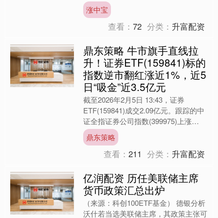
早。他未回应在日内瓦是否讨论了俄总
涨中宝
统普京与乌总统泽连斯基会....
查看：
72
分类：
升富配资
鼎东策略 牛市旗手直线拉
升！证券ETF(159841)标的
指数逆市翻红涨近1%，近5
日“吸金”近3.5亿元
截至2026年2月5日 13:43，证券
ETF(159841)成交2.09亿元。跟踪的中
证全指证券公司指数(399975)上涨
0.64%，成分股华林证券上涨10....
鼎东策略
查看：
211
分类：
升富配资
亿润配资 历任美联储主席
货币政策汇总出炉
（来源：科创100ETF基金） 德银分析
沃什若当选美联储主席，其政策主张可