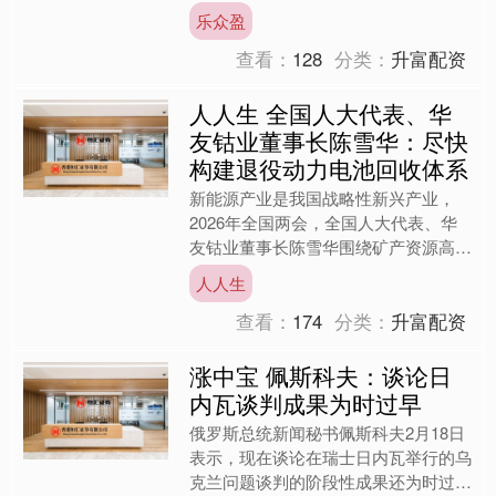
亿元，同比增长15.2%，增速较上年全
乐众盈
年加快....
查看：
128
分类：
升富配资
人人生 全国人大代表、华
友钴业董事长陈雪华：尽快
构建退役动力电池回收体系
新能源产业是我国战略性新兴产业，
2026年全国两会，全国人大代表、华
友钴业董事长陈雪华围绕矿产资源高质
量开发、退役电池回收等议题建言献
人人生
策。陈雪华建议，加快构建磷....
查看：
174
分类：
升富配资
涨中宝 佩斯科夫：谈论日
内瓦谈判成果为时过早
俄罗斯总统新闻秘书佩斯科夫2月18日
表示，现在谈论在瑞士日内瓦举行的乌
克兰问题谈判的阶段性成果还为时过