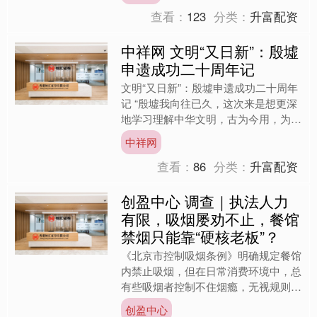
查看：
123
分类：
升富配资
中祥网 文明“又日新”：殷墟
申遗成功二十周年记
文明“又日新”：殷墟申遗成功二十周年
记 “殷墟我向往已久，这次来是想更深
地学习理解中华文明，古为今用，为更
好建设中华民族现代文明提供借鉴。”
中祥网
在安阳殷墟博物馆的....
查看：
86
分类：
升富配资
创盈中心 调查｜执法人力
有限，吸烟屡劝不止，餐馆
禁烟只能靠“硬核老板”？
《北京市控制吸烟条例》明确规定餐馆
内禁止吸烟，但在日常消费环境中，总
有些吸烟者控制不住烟瘾，无视规则约
束，对抗服务员劝导，危害他人健康。
创盈中心