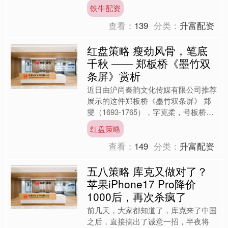
出身并不显赫的名字，便是在一场宫闱
铁牛配资
秘事与权力激斗里，被推上....
查看：
139
分类：
升富配资
红盘策略 瘦劲风骨，笔底
千秋 —— 郑板桥《墨竹双
条屏》赏析
近日由沪尚秦韵文化传媒有限公司推荐
展示的这件郑板桥《墨竹双条屏》 郑
燮（1693-1765），字克柔，号板桥，
清代 “扬州八怪” 之魁首，以诗、书、
红盘策略
画 “三绝”....
查看：
149
分类：
升富配资
五八策略 库克又做对了？
苹果iPhone17 Pro降价
1000后，再次杀疯了
前几天，大家都知道了，库克来了中国
之后，直接搞出了诚意一招，半夜将