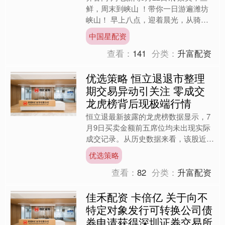
鲜，周末到峡山 ！带你一日游遍潍坊
峡山！ 早上八点，迎着晨光，从骑行
绿道悠然出发，一路湖风拂面，满目青
中国星配资
绿。走走停停，步步皆....
查看：
141
分类：
升富配资
优选策略 恒立退退市整理
期交易异动引关注 零成交
龙虎榜背后现极端行情
恒立退最新披露的龙虎榜数据显示，7
月9日买卖金额前五席位均未出现实际
成交记录。从历史数据来看，该股近一
个月累计登上龙虎榜11次，近三个月
优选策略
上榜次数达13次，交易活....
查看：
82
分类：
升富配资
佳禾配资 卡倍亿 关于向不
特定对象发行可转换公司债
券申请获得深圳证券交易所