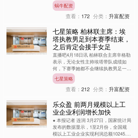
首，当日净买入84.07亿元。获融资净
蜗牛配资
买入居前的行业....
查看：
172
分类：
升富配资
七星策略 柏林联主席：埃
塔执教男足到本赛季结束，
之后肯定会接手女足
直播吧4月18日讯 柏林联合主席辛格勒
表示，无论女性主帅埃塔带队成绩如
何，下赛季她都不会继续执教男足一线
队。 柏林联合官方宣布，埃塔出任男
七星策略
足一线队临时主帅，她成....
查看：
212
分类：
升富配资
乐众盈 前两月规模以上工
业企业利润增长加快
● 本报记者 连润 3月27日，国家统计局
发布的数据显示，1至2月份，全国规
模以上工业企业实现利润总额10245.6