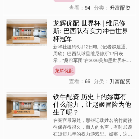
北京市控制吸烟协会“无....
查看：
94
分类：
升富配资
龙辉优配 世界杯 | 维尼修
斯: 巴西队有实力冲击世界
杯冠军
新华社纽约6月12日电（记者赵建通、
周欣）巴西队球星维尼修斯12日表
示，“桑巴军团”在2026美加墨世界杯的
目标就是夺得冠军。 本届世界杯，巴
龙辉优配
西队和摩洛哥、苏格....
查看：
66
分类：
升富配资
铁牛配资 历史上的嫪毐有
什么能力，让赵姬冒险为他
生子呢？
在秦宫最深处，那些记载姓名的竹简往
往保存得很久，而人的名声，有时却毁
在短短几年的权力游戏里。嫪毐，这个