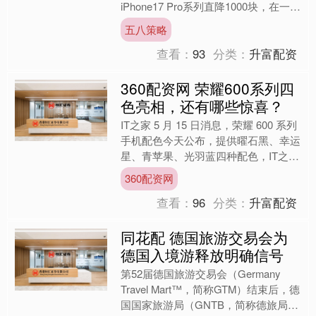
iPhone17 Pro系列直降1000块，在一些
电商平台还有1000块的焕新补，相当
五八策略
于一下子....
查看：
93
分类：
升富配资
360配资网 荣耀600系列四
色亮相，还有哪些惊喜？
IT之家 5 月 15 日消息，荣耀 600 系列
手机配色今天公布，提供曜石黑、幸运
星、青苹果、光羽蓝四种配色，IT之家
附官图如下： 作为参考，荣耀 600
360配资网
系....
查看：
96
分类：
升富配资
同花配 德国旅游交易会为
德国入境游释放明确信号
第52届德国旅游交易会（Germany
Travel Mart™，简称GTM）结束后，德
国国家旅游局（GNTB，简称德旅局）