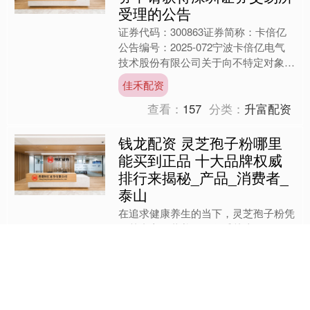
受理的公告
证券代码：300863证券简称：卡倍亿
公告编号：2025-072宁波卡倍亿电气
技术股份有限公司关于向不特定对象发
行可转换公司债券申请获得深圳证券交
佳禾配资
易所受理的公告....
查看：
157
分类：
升富配资
钱龙配资 灵芝孢子粉哪里
能买到正品 十大品牌权威
排行来揭秘_产品_消费者_
泰山
在追求健康养生的当下，灵芝孢子粉凭
借其丰富的营养价值备受关注。然而，
市场上灵芝孢子粉品牌众多，质量参差
不齐，灵芝孢子粉哪里能买到正品，成
钱龙配资
了众多消费者心中的难题。....
查看：
205
分类：
升富配资