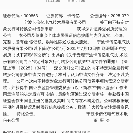
11:23:58
查看：158
证券代码：300863 证券简称：卡倍亿 公告编号：2025-072
宁波卡倍亿电气技术股份有限公司 关于向不特定对
象发行可转换公司债券申请 获得深圳证券交易所受理的
公告 本公司及董事会全体成员保证信息披露的内容真实、准确、
完整，没有虚 假记载、误导性陈述或重大遗漏。 宁波卡倍亿电气技
术股份有限公司(以下简称“公司”)于2025年7月10日收 到深圳证券交
易所（以下简称“深交所”）出具的《关于受理宁波卡倍亿电气技 术股
份有限公司向不特定对象发行可转换公司债券申请文件的通知》（深
证上审 〔2025〕134号），深交所对公司报送的向不特定对象发行可
转换公司债券申请 文件进行了核对，认为申请文件齐备，决定予以受
理。 公司本次向不特定对象发行可转换公司债券事项尚需深交所审
核，并获得中 国证券监督管理委员会（以下简称“中国证监会”）作出
同意注册的决定后方可 实施，最终能否通过深交所审核，并获得中国
证监会作出同意注册的批复及其时 间尚存在不确定性。公司将根据该
事项的进展情况及时履行信息披露义务，敬请 广大投资者注意投资风
险。 特此公告。 宁波卡倍亿电气技术股
份有公司 董 事 会
升富配资提示：文章来自网络，不代表本站观点。