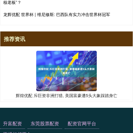
核老板”？
龙辉优配 世界杯 | 维尼修斯: 巴西队有实力冲击世界杯冠军
推荐资讯
辉煌优配 斥巨资非洲打猎, 美国富豪遭5头大象踩踏身亡
升富配资
东莞股票配资
配资官网平台