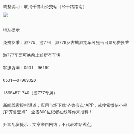
调整说明：取消千佛山公交站（经十路路南）
特别提示
免费换乘：游775、游776、游778及古城游览车可凭当日票免费换乘
游777车票可换乘上述所有车辆
客服咨询：0531—96190
0531—87969028
18654571740（游777专属）
新闻线索报料通道：应用市场下载“齐鲁壹点”APP，或搜索微信小程
序“齐鲁壹点”，全省800位记者在线等你来报料！
升富配资提示：文章来自网络，不代表本站观点。