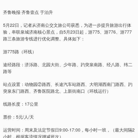
齐鲁晚报·齐鲁壹点 于泊升
5月22日，记者从济南公交文旅公司获悉，为进一步提升旅游出行体
验，串联泉城济南核心景点，自5月23日起，游775、游776、游777
路三条旅游专线进行优化调整。具体如下：
游775路（环线）
途经路段：济泺路、北园大街、少年路、趵突泉南路、经八路、纬二
路等
站点设置：动物园②路西、长途汽车站路西、大明湖西南门路西、趵
突泉东门路西、齐鲁医院路北、上新街南口（环线运行）
线路长度：17公里
票价：5元/人/天
运营时间：周末及法定节假日9:00-17:00，每小时一班，（最大间隔2
小时，根据客流情况增减班次）